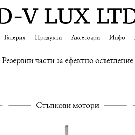
D-V LUX LT
D-V LUX LT
Галерия
Галерия
Продукти
Продукти
Аксесоари
Аксесоари
Инфо
Инфо
Резервни части за ефектно осветление
Стъпкови мотори